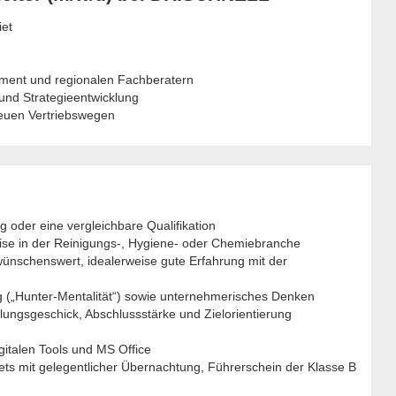
iet
ent und regionalen Fachberatern
nd Strategieentwicklung
euen Vertriebswegen
 oder eine vergleichbare Qualifikation
ise in der Reinigungs-, Hygiene- oder Chemiebranche
ünschenswert, idealerweise gute Erfahrung mit der
g („Hunter-Mentalität“) sowie unternehmerisches Denken
ungsgeschick, Abschlussstärke und Zielorientierung
italen Tools und MS Office
ets mit gelegentlicher Übernachtung, Führerschein der Klasse B